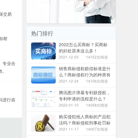
保交易
热门排行
和帮
2022怎么买商标？买商标
的好处原来这么多！
2021-12-03
14152次阅读
、专业合
销售商标侵权赔偿标准是什
效。
么？商标侵权行为的种类有
哪些？
2021-12-24
14106次阅读
腾讯图片弹幕专利获授权，
专利申请的流程是什么？
问进行咨
2022-01-10
14058次阅读
购买侵犯他人商标的产品犯
法吗？商标侵权刑事处罚标
准是什么？
2021-11-17
14007次阅读